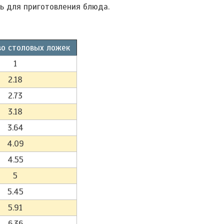
ь для приготовления блюда.
о столовых ложек
1
2.18
2.73
3.18
3.64
4.09
4.55
5
5.45
5.91
6.36