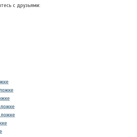
тесь с друзьями:
ожке
 ложке
ожке
 ложке
 ложке
жке
е