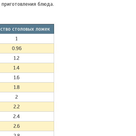
 приготовления блюда.
ство столовых ложек
1
0.96
1.2
1.4
1.6
1.8
2
2.2
2.4
2.6
2.8