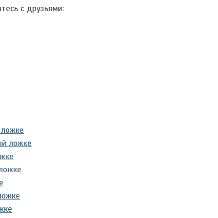
тесь с друзьями:
 ложке
ой ложке
ожке
 ложке
е
ложке
жке