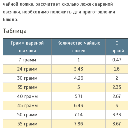
чайной ложке, рассчитает сколько ложек вареной
овсянки, необходимо положить для приготовления
блюда.
Таблица
Грамм вареной
Количество чайных
С
овсянки
ложек
горкой
7 грамм
1
0.47
24 грамм
3.43
1.6
30 грамм
4.29
2
35 грамм
5
2.33
40 грамм
5.71
2.67
45 грамм
6.43
3
50 грамм
7.14
3.33
55 грамм
7.86
3.67