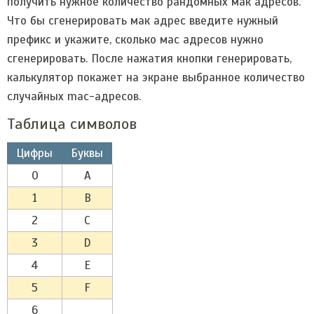
получить нужное количество рандомных мак адресов.
Что бы сгенерировать мак адрес введите нужный
префикс и укажите, сколько мас адресов нужно
сгенерировать. После нажатия кнопки генерировать,
калькулятор покажет на экране выбранное количество
случайных mac-адресов.
Таблица символов
Цифры
Буквы
0
A
1
B
2
C
3
D
4
E
5
F
6