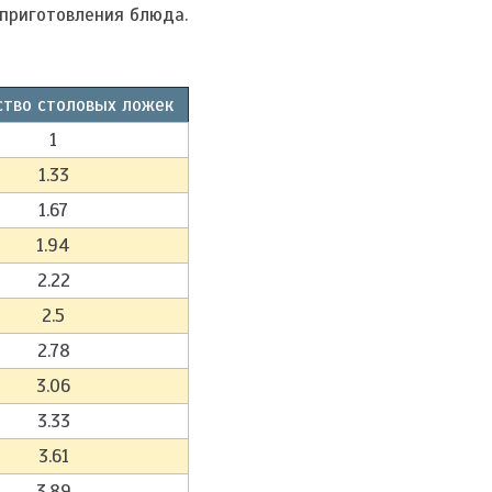
приготовления блюда.
ство столовых ложек
1
1.33
1.67
1.94
2.22
2.5
2.78
3.06
3.33
3.61
3.89