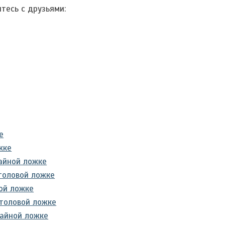
тесь с друзьями:
е
жке
айной ложке
толовой ложке
ой ложке
столовой ложке
чайной ложке