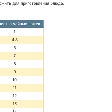
ложить для приготовления блюда.
чество чайных ложек
1
4.8
6
7
8
9
10
11
12
13
14