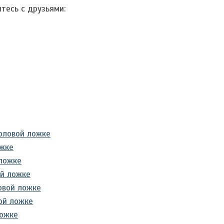
тесь с друзьями:
толовой ложке
ожке
 ложке
ой ложке
овой ложке
ой ложке
ложке