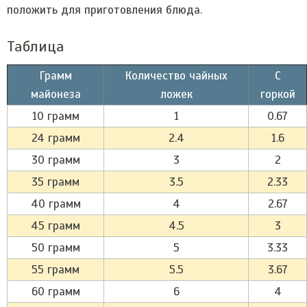
положить для приготовления блюда.
Таблица
Грамм
Количество чайных
С
майонеза
ложек
горкой
10 грамм
1
0.67
24 грамм
2.4
1.6
30 грамм
3
2
35 грамм
3.5
2.33
40 грамм
4
2.67
45 грамм
4.5
3
50 грамм
5
3.33
55 грамм
5.5
3.67
60 грамм
6
4