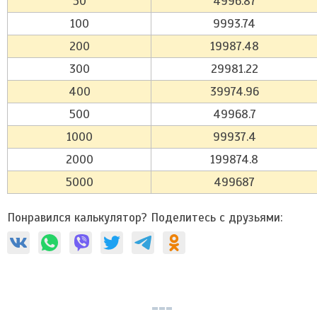
50
4996.87
100
9993.74
200
19987.48
300
29981.22
400
39974.96
500
49968.7
1000
99937.4
2000
199874.8
5000
499687
Понравился калькулятор? Поделитесь с друзьями: