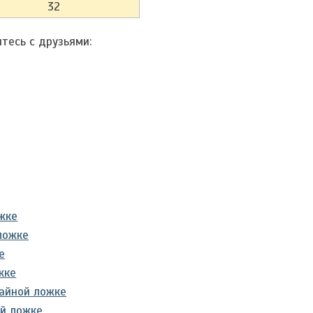
32
тесь с друзьями:
жке
ложке
е
жке
чайной ложке
ой ложке