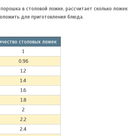
 порошка в столовой ложке, рассчитает сколько ложек
положить для приготовления блюда.
ичество столовых ложек
1
0.96
1.2
1.4
1.6
1.8
2
2.2
2.4