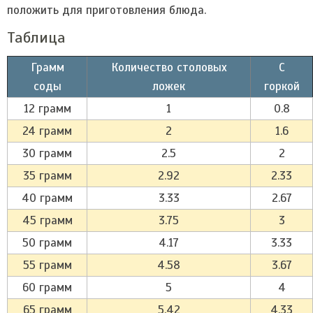
положить для приготовления блюда.
Таблица
Грамм
Количество столовых
С
соды
ложек
горкой
12 грамм
1
0.8
24 грамм
2
1.6
30 грамм
2.5
2
35 грамм
2.92
2.33
40 грамм
3.33
2.67
45 грамм
3.75
3
50 грамм
4.17
3.33
55 грамм
4.58
3.67
60 грамм
5
4
65 грамм
5.42
4.33