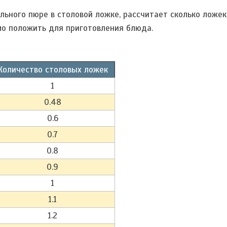
льного пюре в столовой ложке, рассчитает сколько ложек
мо положить для приготовления блюда.
Количество столовых ложек
1
0.48
0.6
0.7
0.8
0.9
1
1.1
1.2